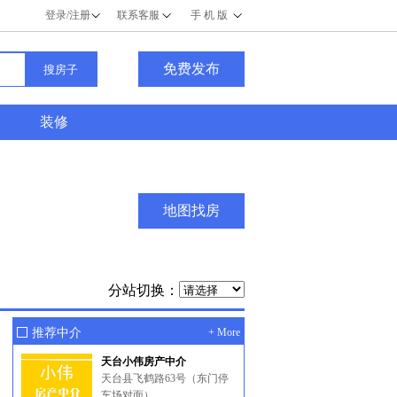
登录/注册
联系客服
手 机 版
免费发布
装修
地图找房
分站切换：
推荐中介
+ More
天台小伟房产中介
天台县飞鹤路63号（东门停
车场对面）