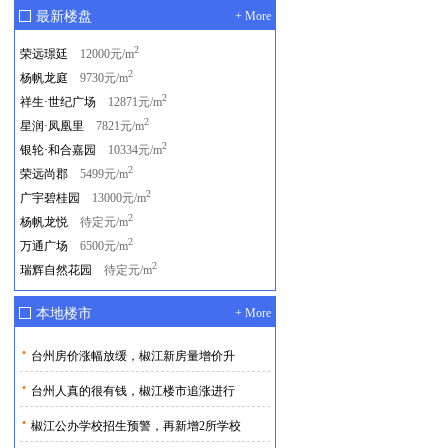
最新楼盘
+ More
2
荣远璟廷
12000元/m
2
杨帆龙庭
9730元/m
2
祥生·世纪广场
12871元/m
2
星润·凤凰里
7821元/m
2
银轮·和合嘉园
10334元/m
2
荣远尚郡
5499元/m
2
广宇碧桂园
13000元/m
2
杨帆龙悦
待定元/m
2
万通广场
6500元/m
2
瑞辉自然花园
待定元/m
本地楼市
+ More
·
台州房价涨幅放缓，椒江新房量增价升
·
台州人真的很有钱，椒江楼市追涨进行
·
椒江公办学校招生预警，再新增2所学校