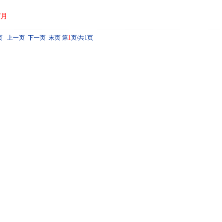
/月
页 上一页 下一页 末页
第
1
页/共1页