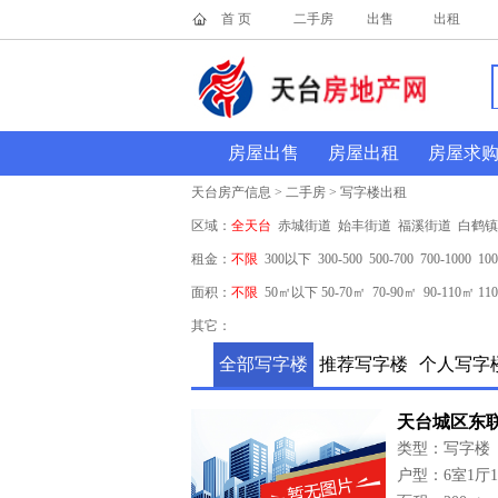
首 页
二手房
出售
出租
房屋出售
房屋出租
房屋求
天台房产信息 > 二手房 > 写字楼出租
区域：
全天台
赤城街道
始丰街道
福溪街道
白鹤镇
租金：
不限
300以下
300-500
500-700
700-1000
100
面积：
不限
50㎡以下
50-70㎡
70-90㎡
90-110㎡
11
其它：
全部写字楼
推荐写字楼
个人写字
天台城区东联
类型：写字楼
户型：6室1厅