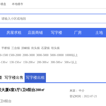
楼盘
本地楼市
购
房屋求租
店面商铺
写字楼
厂房
土地
平桥镇
三合镇
洪畴镇
街头镇
石梁镇
坦头镇
0-1500
1500-2000
2000-3000
3000-5000
5000-10000
10000以上
0-130㎡
130-150㎡
150-200㎡
200-300㎡
300-500㎡
500㎡以上
楼
写字楼出售
写字楼出租
大厦6室1厅1卫0阳台200㎡
来源： 中介
登记时间：2022-07-21
1卫0阳台