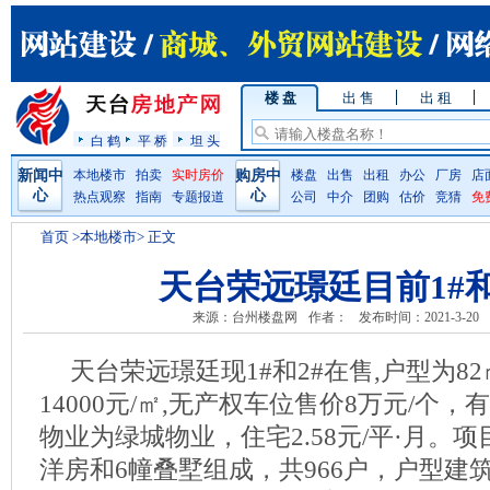
楼 盘
出 售
出 租
白 鹤
平 桥
坦 头
新闻中
本地楼市
拍卖
实时房价
购房中
楼盘
出售
出租
办公
厂房
店
心
心
热点观察
指南
专题报道
公司
中介
团购
估价
竞猜
免
首页
>本地楼市> 正文
天台荣远璟廷目前1#和
来源：台州楼盘网
作者：
发布时间：2021-3-20
天台荣远璟廷现1#和2#在售,户型为82
14000元/㎡,无产权车位售价8万元/个，有
物业为绿城物业，住宅2.58元/平·月。项
洋房和6幢叠墅组成，共966户，户型建筑面