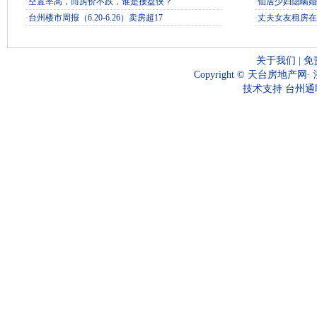
·
空置率高，而房价不跌，谁是接盘侠？
·
仙居少妇隐瞒婚
·
台州楼市周报（6.20-6.26）卖房超17
·
丈夫女友租房在
关于我们
|
免
Copyright ©
天台房地产网
·
技术支持
台州通