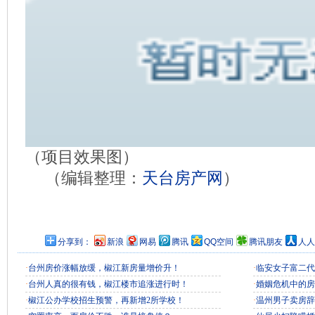
（项目效果图）
（编辑整理：
天台房产网
）
分享到：
新浪
网易
腾讯
QQ空间
腾讯朋友
人人
·
台州房价涨幅放缓，椒江新房量增价升！
·
临安女子富二代
·
台州人真的很有钱，椒江楼市追涨进行时！
·
婚姻危机中的房
·
椒江公办学校招生预警，再新增2所学校！
·
温州男子卖房辞